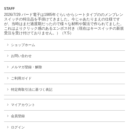
STAFF
2026/7/29 バード電子は1985年ぐらいからシートタイプののメンブレン
スイッチの特注品を手掛けてきました。今じゃあたりまえの仕様です
が、当時はまだ過渡期だったので様々な材料や製法で作られてました。
これはよりクリック感のあるエンボス付き（現在はキースイッチの新規
受注を受け付けておりません。）（Y.S）
ショップホーム
お問い合わせ
メルマガ登録・解除
ご利用ガイド
特定商取引法に基づく表記
マイアカウント
会員登録
ログイン