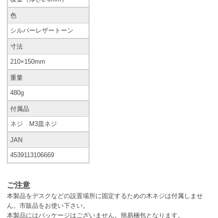
色
シルバーレザートーン
寸法
210×150mm
重量
480g
付属品
ネジ M3皿ネジ
JAN
4539113106669
ご注意
本製品をデスクなどの設置場所に固定するための木ネジは付属しませ
ん。市販品をお使い下さい。
本製品にはパッケージはございません。簡易梱包となります。