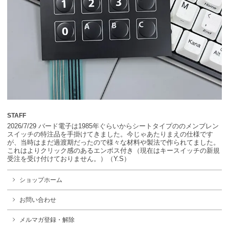
STAFF
2026/7/29 バード電子は1985年ぐらいからシートタイプののメンブレン
スイッチの特注品を手掛けてきました。今じゃあたりまえの仕様です
が、当時はまだ過渡期だったので様々な材料や製法で作られてました。
これはよりクリック感のあるエンボス付き（現在はキースイッチの新規
受注を受け付けておりません。）（Y.S）
ショップホーム
お問い合わせ
メルマガ登録・解除