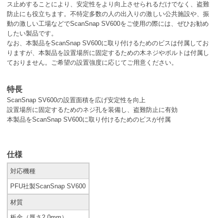
ス止めすることにより、安定性をより向上させられるだけでなく、盗難
防止にも役立ちます。不特定多数の人の出入りの激しい公共施設や、振
動の激しい工場などでScanSnap SV600をご使用の際には、ぜひお勧め
したい製品です。
なお、本製品をScanSnap SV600に取り付けるためのビスは付属してお
りますが、本製品を設置場所に固定するための木ネジやボルトは付属し
ておりません。ご希望の設置強度に応じてご用意ください。
特長
ScanSnap SV600の設置面積を広げ安定性を向上
設置場所に固定するためのネジ孔を装備し、盗難防止に有効
本製品をScanSnap SV600に取り付けるためのビスが付属
仕様
対応機種
PFU社製ScanSnap SV600
材質
板金（厚さ2.0mm）