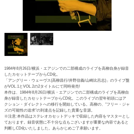
1984年8月26日/横浜・エアジンでの二部構成のライブを高柳自身が録音
したカセットテープからCD化。
「アングリー・ウェーヴス(高柳昌行/井野信義/山崎比呂志)」のライブ盤
がVOL.1とVOL.2の2タイトルにて同時発売!
本作は、1984年8月26日/横浜・エアジンでの二部構成のライブを高柳自
身が録音したカセットテープからCD化。このライブの翌年初頭にはア
クション・ダイレクトへの移行を開始している。高柳の、“フリー・ジャ
ズの可能性の追求”の到達点を記録した貴重な音源。
※注意:本作品はステレオカセットデッキで収録した内容をマスターとし
ております。録音状態に不十分な点もございますが重要な内容であると
判断しCD化いたしました。あらかじめご了承願います。