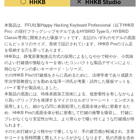
本製品は、PFU社製Happy Hacking Keyboard Professional（以下HHKB
Pro）の現行フラッグシップモデルであるHYBRID Type-S／HYBRID
Classic専用に開発された吸振マットです。左記のいずれのモデルの底面
にもピッタリのサイズ、形状で設計されています。HHKB Proのゴム足
を収納する穴も穿ってあります。
HHKBは、静電容量無接点方式の採用によるしなやかで軽やか、小気味
のよい打鍵感や無駄なキーを省いたコンパクトな製品デザインにより、
熱心なファンの多いキーボード・シリーズ。
そのHHKB Proの打鍵感をさらに高めるために、法律学者であり成蹊大
学法学部教授などを勤める塩澤一洋氏が考案・試作した吸振マットを、
バード電子が製品化しました。
本製品の底面には、特殊表面加工技術による、低密着性を有しながらよ
り高いグリップ力を発揮するマイクロセルポリマーシート・エンボスを
採用しました。細かな凸凹に表面処理した底面全体が机に密着するた
め、HHKB Proの底面全体が机に密着して打鍵の衝撃を吸収し、打鍵に
ブレがなくなり安定性が向上。より滑らかで吸い付くような打鍵感が得
られます。
そのため打鍵がより軽やかで優しくなり、手の疲労感が軽減され、文章
やコードを長時間書く際もストレスが少なくなります。机の共振を含め