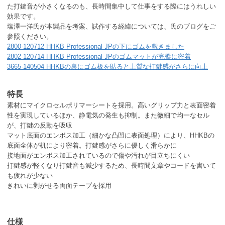
た打鍵音が小さくなるのも、長時間集中して仕事をする際にはうれしい
効果です。
塩澤一洋氏が本製品を考案、試作する経緯については、氏のブログをご
参照ください。
2800-120712 HHKB Professional JPの下にゴムを敷きました
2802-120714 HHKB Professional JPのゴムマットが完璧に密着
3665-140504 HHKBの裏にゴム板を貼ると上質な打鍵感がさらに向上
特長
素材にマイクロセルポリマーシートを採用。高いグリップ力と表面密着
性を実現しているほか、静電気の発生も抑制。また微細で均一なセル
が、打鍵の反動を吸収
マット底面のエンボス加工（細かな凸凹に表面処理）により、HHKBの
底面全体が机により密着。打鍵感がさらに優しく滑らかに
接地面がエンボス加工されているので傷や汚れが目立ちにくい
打鍵感が軽くなり打鍵音も減少するため、長時間文章やコードを書いて
も疲れが少ない
きれいに剥がせる両面テープを採用
仕様