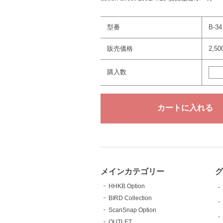
型番
B-34
販売価格
2,5
購入数
メインカテゴリー
グ
HHKB Option
BIRD Collection
ScanSnap Option
OUTLET