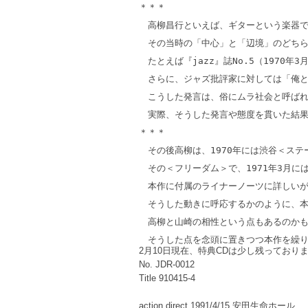
＊＊＊

　高柳昌行といえば、ギターという楽器で
　その当時の「中心」と「辺境」のどちら
　たとえば『jazz』誌No.5（19
　さらに、ジャズ批評家に対しては「俺
　こうした発言は、俗にムラ社会と呼ばれ
　実際、そうした発言や態度を貫いた結果
＊＊＊

　その後高柳は、1970年には渋谷＜ス
　その＜フリーダム＞で、1971年3月
　本作に付属のライナーノーツに詳しいが
　そうした動きに呼応するかのように、本
　高柳と山崎の相性という点もあるのかも
2月10日現在、特典CDは少し残っており
No. JDR-0012
Title 910415-4
action direct 1991/4/15 安田生命ホール