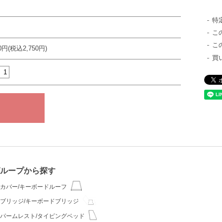
特
こ
こ
00円(税込2,750円)
買
ループから探す
カバー/キーボードルーフ
ブリッジ/キーボードブリッジ
パームレスト/タイピングベッド