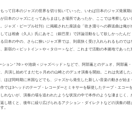
もって日本のジャズの世界を切り拓いていった、いわば日本のジャズ発展期の
が日本のジャズにとってあらまほしき場所であったか、ここでは考察しない
70年3月。ジャズ・ピープル社刊）に掲載された座談会「吹き溜りへの葬送曲
としては相倉（久人）氏にあそこ（銀巴里）で評論活動をして欲しかったんだ
る日本の中の、さらに狭いジャズ界では、到底快く受け入れられるものではな
、新宿の＜ピットイン＞や＜タロー＞など、これまで活動の本拠地であった
テーション'70＞や池袋＜ジャズベッド＞などで、阿部薫とのデュオ、阿部薫
には、共演し始めてまだ七ヶ月めの山崎とのデュオ演奏を開始。これは先述した
、ほぼ同時期に米国などでも、ジャズから発生した新しい音楽の動きが始ま
作では3ヘッドのテープ・レコーダーとミキサーを駆使したテープ・エコー
しれないが、演奏の場を追われたような状況の中で本作のような凄まじく、
ます。