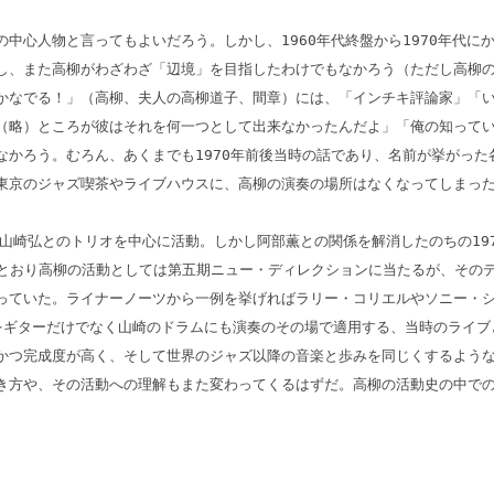
中心人物と言ってもよいだろう。しかし、1960年代終盤から1970年代
し、また高柳がわざわざ「辺境」を目指したわけでもなかろう（ただし高柳の
は俺がかなでる！」（高柳、夫人の高柳道子、間章）には、「インチキ評論家」
（略）ところが彼はそれを何一つとして出来なかったんだよ」「俺の知ってい
かろう。むろん、あくまでも1970年前後当時の話であり、名前が挙がっ
東京のジャズ喫茶やライブハウスに、高柳の演奏の場所はなくなってしまった
・山崎弘とのトリオを中心に活動。しかし阿部薫との関係を解消したのちの1
とおり高柳の活動としては第五期ニュー・ディレクションに当たるが、そのデュオ
っていた。ライナーノーツから一例を挙げればラリー・コリエルやソニー・シ
をギターだけでなく山崎のドラムにも演奏のその場で適用する、当時のライブ
かつ完成度が高く、そして世界のジャズ以降の音楽と歩みを同じくするような