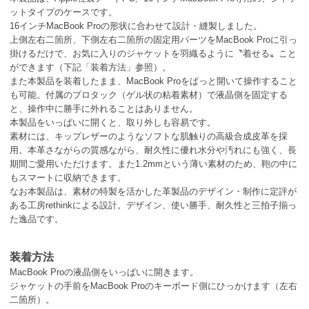
ットタイプのケースです。
16インチMacBook Proの形状に合わせて設計・縫製しました。
上側左右二箇所、下側左右二箇所の固定用パーツをMacBook Proに引っ
掛けるだけで、お気に入りのジャケットを羽織るように〝着せる〟こと
ができます（下記「装着方法」参照）。
また本製品を装着したまま、MacBook Proをぱっと開いて操作すること
も可能。付属のプロタック（ゲル状の粘着素材）で液晶側を固定する
と、操作中に勝手に外れることはありません。
本製品をいっぱいに開くと、取り外しも容易です。
素材には、キップレザーのようなソフトな肌触りの高級合成皮革を採
用。本革さながらの質感ながら、耐久性に優れ水分や汚れにも強く、長
期間ご愛用いただけます。また1.2mmという薄い素材のため、鞄の中に
もスマートに収納できます。
なお本製品は、素材の特製を活かした革製品のデザイン・制作に定評が
ある工房rethinkによる設計。デザイン、使い勝手、耐久性と三拍子揃っ
た逸品です。
装着方法
MacBook Proの液晶側をいっぱいに開きます。
ジャケットの手前をMacBook Proのキーボード側にひっかけます（左右
二箇所）。