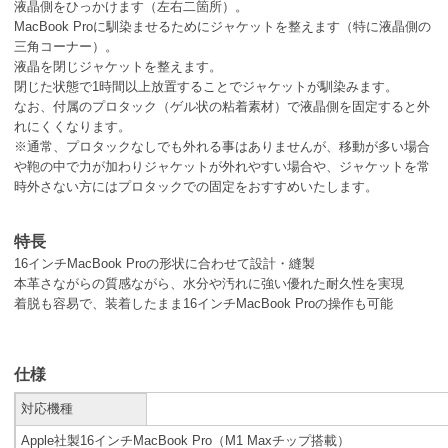
液晶側をひっかけます（左右二箇所）。
MacBook Proに馴染ませるためにジャケットを整えます（特に液晶側の
三角コーナー）。
液晶を閉じジャケットを整えます。
閉じた状態で1時間以上放置することでジャケットが馴染みます。
なお、付属のプロタック（ゲル状の粘着素材）で液晶側を固定すると外
れにくくなります。
※通常、プロタックなしでも外れる事はありませんが、移動が多い場合
や鞄の中で力が加わりジャケットが外れやすい場合や、ジャケットを常
時外さない方にはプロタックでの固定をおすすめいたします。
特長
16インチMacBook Proの形状に合わせて設計・縫製
本革さながらの質感ながら、水分や汚れに強い優れた耐久性を実現
着脱も容易で、装着したまま16インチMacBook Proの操作も可能
仕様
対応機種
Apple社製16インチMacBook Pro（M1 Maxチップ搭載）