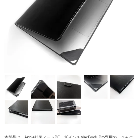
本製品は、Apple社製ノートPC、16インチMacBook Pro専用の、ジャケ