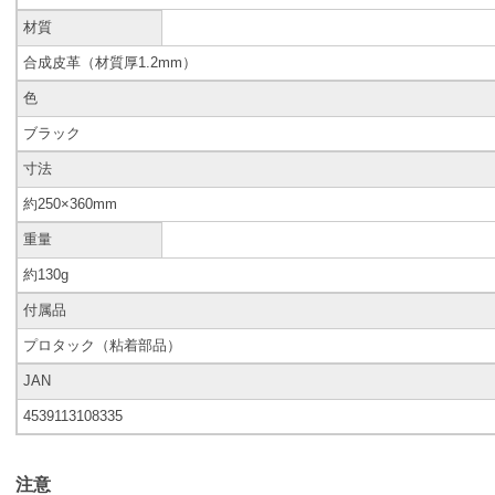
材質
合成皮革（材質厚1.2mm）
色
ブラック
寸法
約250×360mm
重量
約130g
付属品
プロタック（粘着部品）
JAN
4539113108335
注意