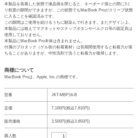
本製品を装着した状態で液晶側を閉じると、キーボード側との間に3ミ
リ程度の隙間ができますが、この状態でもMacBook Proがスリープ状態
に入ることを確認済みです。
この隙間はご使用を続けるうちに馴染んで行きます。またデザイン上、
本製品には敢えてマグネットやスナップボタンやベルクロ等の固定具は
使用しておりません。
本製品にMacBook Pro本体は含まれません。
付属のプロタック（ゲル状の粘着素材）は長期間使用すると粘着力が落
ちることがありますが、中性洗剤で洗うと粘着力が復帰します。
商標について
MacBook Proは、Apple, Inc.の商標です。
型番
JKT-MBP16-B
定価
7,100円(税込7,810円)
販売価格
3,500円(税込3,850円)
購入数