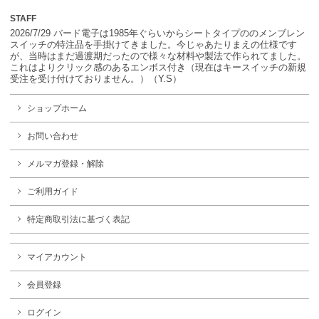
STAFF
2026/7/29 バード電子は1985年ぐらいからシートタイプののメンブレン
スイッチの特注品を手掛けてきました。今じゃあたりまえの仕様です
が、当時はまだ過渡期だったので様々な材料や製法で作られてました。
これはよりクリック感のあるエンボス付き（現在はキースイッチの新規
受注を受け付けておりません。）（Y.S）
ショップホーム
お問い合わせ
メルマガ登録・解除
ご利用ガイド
特定商取引法に基づく表記
マイアカウント
会員登録
ログイン