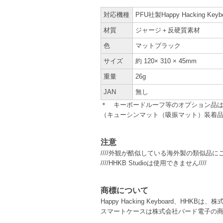
対応機種
PFU社製Happy Hacking Ke
材質
ジャージ＋反硬質素材
色
マットブラック
サイズ
約 120× 310 × 45mm
重量
26g
JAN
無し
＊ キーボードルーフ等のオプション品
（キューシンマット（吸振マット）装着
注意
////外観が酷似している海外製の類似品にご
////HHKB Studioは使用できません////
商標について
Happy Hacking Keyboard、HHKB
スマートケースは株式会社バード電子の