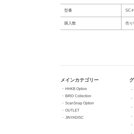
型番
SC-
購入数
売り
メインカテゴリー
グ
HHKB Option
BIRD Collection
ScanSnap Option
OUTLET
JINYADISC