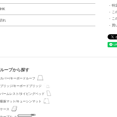
特
HHK
こ
こ
切れ
買
ループから探す
カバー/キーボードルーフ
ブリッジ/キーボードブリッジ
パームレスト/タイピングベッド
吸振マット/キューシンマット
ケース
ケーブル