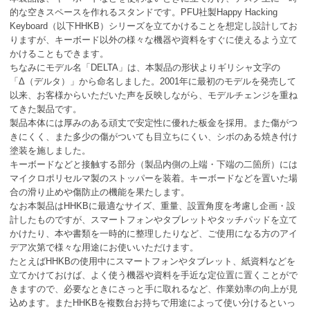
的な空きスペースを作れるスタンドです。PFU社製Happy Hacking
Keyboard（以下HHKB）シリーズを立てかけることを想定し設計してお
りますが、キーボード以外の様々な機器や資料をすぐに使えるよう立て
かけることもできます。
ちなみにモデル名「DELTA」は、本製品の形状よりギリシャ文字の
「Δ（デルタ）」から命名しました。2001年に最初のモデルを発売して
以来、お客様からいただいた声を反映しながら、モデルチェンジを重ね
てきた製品です。
製品本体には厚みのある頑丈で安定性に優れた板金を採用。また傷がつ
きにくく、また多少の傷がついても目立ちにくい、シボのある焼き付け
塗装を施しました。
キーボードなどと接触する部分（製品内側の上端・下端の二箇所）には
マイクロポリセルマ製のストッパーを装着。キーボードなどを置いた場
合の滑り止めや傷防止の機能を果たします。
なお本製品はHHKBに最適なサイズ、重量、設置角度を考慮し企画・設
計したものですが、スマートフォンやタブレットやタッチパッドを立て
かけたり、本や書類を一時的に整理したりなど、ご使用になる方のアイ
デア次第で様々な用途にお使いいただけます。
たとえばHHKBの使用中にスマートフォンやタブレット、紙資料などを
立てかけておけば、よく使う機器や資料を手近な定位置に置くことがで
きますので、必要なときにさっと手に取れるなど、作業効率の向上が見
込めます。またHHKBを複数台お持ちで用途によって使い分けるといっ