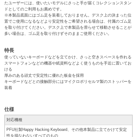
たユーザーには、使いたいモデルにさっと手が届くコレクションスタン
ドとしてのご利用もお薦めです。
※本製品底面にはゴム足を装着しておりません。デスク上の決まった位
置でご使用になるなどより安定性をご希望される場合は、付属のゴム足
を取り付けてください。デスク上で本製品を滑らせて移動させることが
多い場合は、ゴム足を取り付けずそのままご使用ください。
特長
使っていないキーボードなどを立てかけ、さっと空きスペースを作れる
スマートフォンなどの機器や紙資料などよく使うものを手近に置いてお
ける
厚みのある頑丈で安定性に優れた板金を採用
キーボードなどとの接触部分にはマイクロポリセルマ製のストッパーを
装着
仕様
対応機種
PFU社製Happy Hacking Keyboard、その他本製品に立てかけて安定
性を損なわないすべてのもの