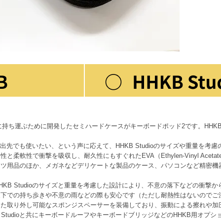
を安全に持ち運ぶために開発したセミハードケースがキーボードポッド2です。HHKB
宅でも出先でも使いたい、という声に応えて、HHKB Studioのサイズや重量を
軟性で衝撃を吸収し、耐久性にもすぐれたEVA（Ethylen-Vinyl Acet
ーツ用品のほか、メガネなどデリケートな製品のケース、パソコンなど精密機
HKB Studioのサイズと重量を考慮した設計により、不意の落下などの衝撃
天下での持ち歩きや不意の雨などの際も安心です（ただし耐熱性はないのでご
取り外し可能なスポンジスペーサーを装備しており、振動による擦れや加圧からH
 Studioと共にキーボードルーフやキーボードブリッジなどのHHKB用オプ