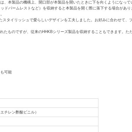
トは、本製品の機構上、開口部が本製品を開いたときに下を向くようになって
ウッドパームレストなど）を収納すると本製品を開く際に落下する場合があり
い。
したスタイリッシュで愛らしいデザインを工夫しました。お好みに合わせて、
開発されたものですが、従来のHHKBシリーズ製品を収納することもできます。ただし
。
用
納も可能
etate／エチレン酢酸ビニル）