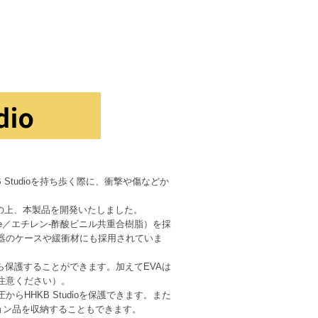
 Studioを持ち歩く際に、衝撃や傷などか
考慮の上、本製品を開発いたしました。
ate／エチレン-酢酸ビニル共重合樹脂）を採
器のケースや緩衝材にも採用されていま
から保護することができます。加えてEVAは
注意ください）。
HKB Studioを保護できます。また
ション品を収納することもできます。