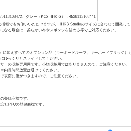
113108472、グレー（KC2-HHK-G）：4539113108441
boardのどの機種でもお使いいただけますが、HHKB Studioのサイズに合わせ
気になる場合は、柔らかい布やスポンジを詰める等でご対応ください。
Bシリーズ）に加えすべてのオプション品（キーボードルーフ、キーボードブリッジ
重にゆっくりとスライドしてください。
ーサーの収納専用用です。小物収納用ではありませんので、ご注意ください。
の車内長時間放置は避けてください。
撃で表面に傷がつきますので、ご注意ください。
子の登録商標です。
Bは、株式会社PFUの登録商標です。