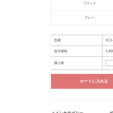
ブラック
グレー
型番
KC2
販売価格
5,4
購入数
メインカテゴリー
グ