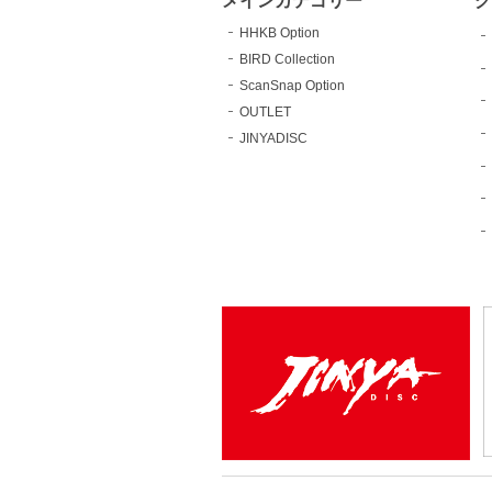
HHKB Option
BIRD Collection
ScanSnap Option
OUTLET
JINYADISC