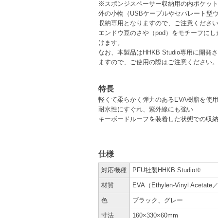
※スポンジスペーサー収納用の内ポケッ
外の小物（USBケーブルやセパレート型
収納専用となりますので、ご注意くださ
エンドウ豆のさや（pod）をモチーフに
けます。
なお、本製品はHHKB Studio専用に
ますので、ご使用の際はご注意ください
特長
軽くて柔らかく弾力のあるEVA樹脂を使
耐水性にすぐれ、紫外線にも強い
キーボードルーフを装着した状態での収
仕様
対応機種
PFU社製HHKB Studio※
材質
EVA（Ethylen-Vinyl Ac
色
ブラック、グレー
寸法
160×330×60mm