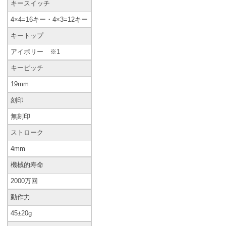
キースイッチ
4×4=16キー・4×3=12キー
キートップ
アイボリー ※1
キーピッチ
19mm
刻印
無刻印
ストローク
4mm
機械的寿命
2000万回
動作力
45±20g