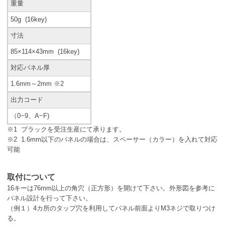
重量
50g (16key)
寸法
85×114×43mm (16key)
対応パネル厚
1.6mm～2mm ※2
出力コード
（0~9、A~F)
※1 ブラックを受注生産にて承ります。
※2 1.6mm以下のパネルの場合は、スペーサー（カラー）を入れて対応
可能
取付について
16キーは76mm以上の角穴（正方形）を開けて下さい。外形図を参考に
パネル設計を行って下さい。
（例１）4カ所のタップ穴を利用してパネル前面よりM3ネジで取りつけ
る。