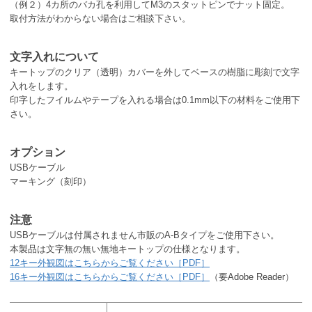
（例２）4カ所のバカ孔を利用してM3のスタットピンでナット固定。
取付方法がわからない場合はご相談下さい。
文字入れについて
キートップのクリア（透明）カバーを外してベースの樹脂に彫刻で文字
入れをします。
印字したフイルムやテープを入れる場合は0.1mm以下の材料をご使用下
さい。
オプション
USBケーブル
マーキング（刻印）
注意
USBケーブルは付属されません市販のA-Bタイプをご使用下さい。
本製品は文字無の無い無地キートップの仕様となります。
12キー外観図はこちらからご覧ください［PDF］
16キー外観図はこちらからご覧ください［PDF］
（要Adobe Reader）